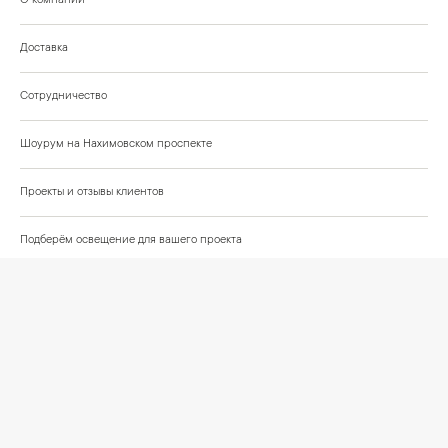
О компании
Доставка
Сотрудничество
Шоурум на Нахимовском проспекте
Проекты и отзывы клиентов
Подберём освещение для вашего проекта
©
2026
КРАСИВО СВЕТИМ
СВЕТ ДЛЯ СОВРЕМЕННОГО ИНТЕРЬЕРА
Публичная оферта
Персональные данные