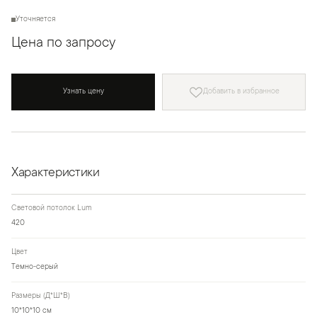
Уточняется
Цена по запросу
Узнать цену
Добавить в избранное
Характеристики
Световой потолок Lum
420
Цвет
Темно-серый
Размеры (Д*Ш*В)
10*10*10 см