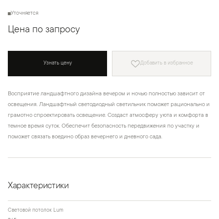
Уточняется
Цена по запросу
Узнать цену
Добавить в избранное
Восприятие ландшафтного дизайна вечером и ночью полностью зависит от
освещения. Ландшафтный светодиодный светильник поможет рационально и
грамотно спроектировать освещение. Создаст атмосферу уюта и комфорта в
темное время суток. Обеспечит безопасность передвижения по участку и
поможет связать воедино образ вечернего и дневного сада.
Характеристики
Световой потолок Lum