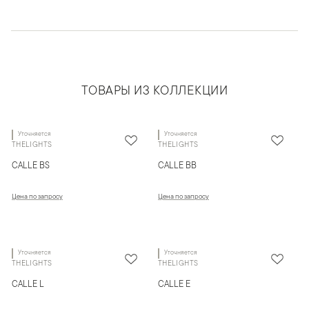
ТОВАРЫ ИЗ КОЛЛЕКЦИИ
Уточняется
Уточняется
THELIGHTS
THELIGHTS
CALLE BS
CALLE BB
Цена по запросу
Цена по запросу
Уточняется
Уточняется
THELIGHTS
THELIGHTS
CALLE L
CALLE E