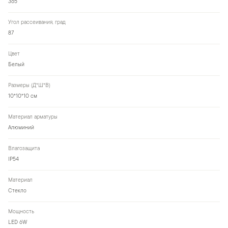
365
Угол рассеивания, град
87
Цвет
Белый
Размеры (Д*Ш*В)
10*10*10 см
Материал арматуры
Алюминий
Влагозащита
IP54
Материал
Стекло
Мощность
LED 6W