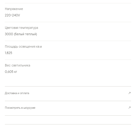
Напряжение
220-240V
Цветовая температура
3000 (белый теплый)
Площадь освещения кв.м
1,825
Вес светильника
0,605 кг
Доставка и оплата
↗
Посмотреть в шоуруме
↗