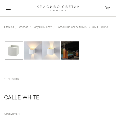
Главная
Каталог
Наружный свет
Настенные светильники
CALLE White
1
/
4
THELIGHTS
CALLE WHITE
Артикул:
9871