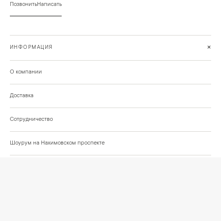
Позвонить
Написать
+
ИНФОРМАЦИЯ
О компании
Доставка
Сотрудничество
Шоурум на Нахимовском проспекте
Проекты и отзывы клиентов
Подберём освещение для вашего проекта