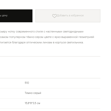
ь цену
Добавить в избранное
рьеру нотку современного стиля с настенными светодиодными
 самом популярном тёмно-сером цвете с ярко-выраженной геометрией
стигается благодаря оптическим линзам в корпусе светильника.
510
Темно-серый
15,8*8*3,5 см