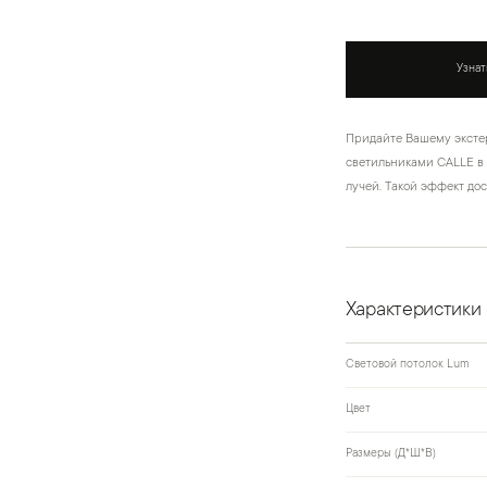
Узнат
Придайте Вашему эксте
светильниками CALLE в
лучей. Такой эффект до
Характеристики
Световой потолок Lum
Цвет
Размеры (Д*Ш*В)