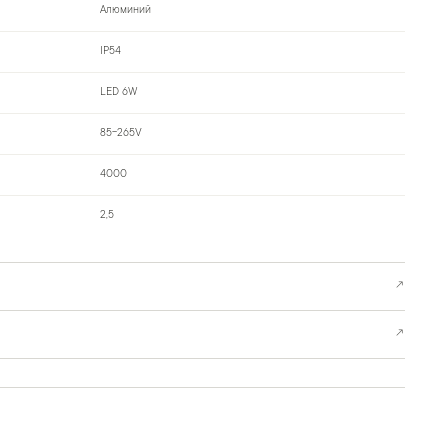
Алюминий
IP54
LED 6W
85-265V
4000
2,5
↗
↗