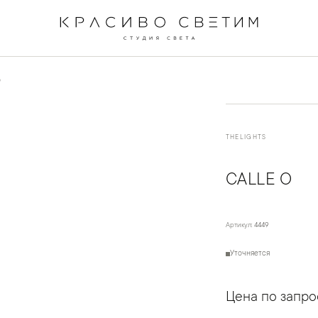
←
→
1
/
3
O
THELIGHTS
CALLE O
Артикул:
4449
Уточняется
Цена по запро