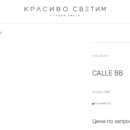
←
→
1
/
4
BB
THELIGHTS
CALLE BB
Артикул:
7618
Уточняется
Цена по запро