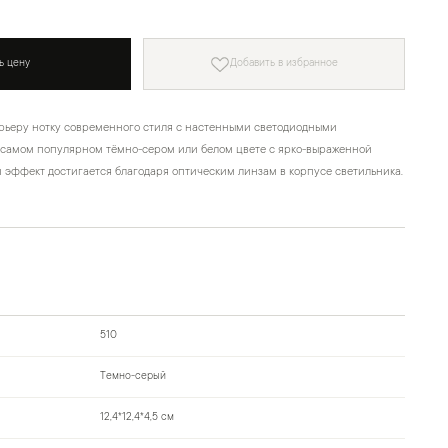
ь цену
Добавить в избранное
рьеру нотку современного стиля с настенными светодиодными
 самом популярном тёмно-сером или белом цвете с ярко-выраженной
й эффект достигается благодаря оптическим линзам в корпусе светильника.
510
Темно-серый
12,4*12,4*4,5 см