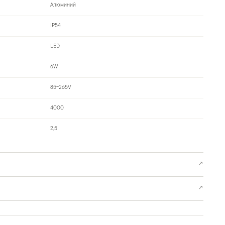
Алюминий
IP54
LED
6W
85-265V
4000
2,5
↗
↗