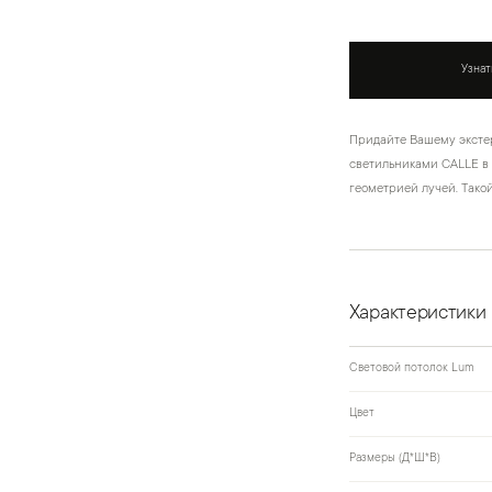
Узнат
Придайте Вашему эксте
светильниками CALLE в
геометрией лучей. Тако
Характеристики
Световой потолок Lum
Цвет
Размеры (Д*Ш*В)