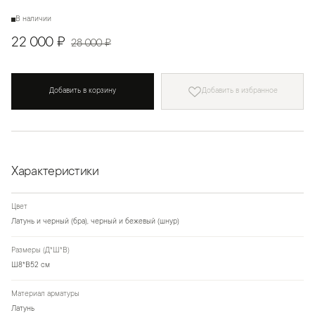
В наличии
22 000 ₽
28 000 ₽
Добавить в корзину
Добавить в избранное
Характеристики
Цвет
Латунь и черный (бра), черный и бежевый (шнур)
Размеры (Д*Ш*В)
Ш8*В52 см
Материал арматуры
Латунь