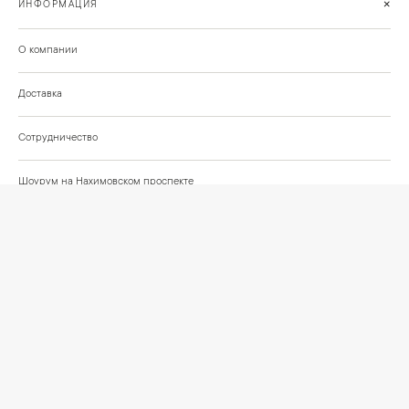
+
ИНФОРМАЦИЯ
О компании
Доставка
Сотрудничество
Шоурум на Нахимовском проспекте
Проекты и отзывы клиентов
Подберём освещение для вашего проекта
©
2026
КРАСИВО СВЕТИМ
СВЕТ ДЛЯ СОВРЕМЕННОГО ИНТЕРЬЕРА