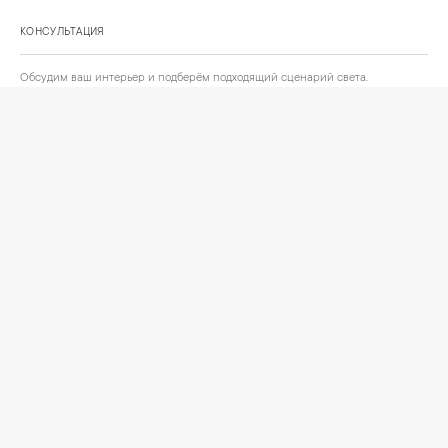
КОНСУЛЬТАЦИЯ
Обсудим ваш интерьер и подберём подходящий сценарий света.
Позвонить
Написать
+
ИНФОРМАЦИЯ
О компании
Доставка
Сотрудничество
Шоурум на Нахимовском проспекте