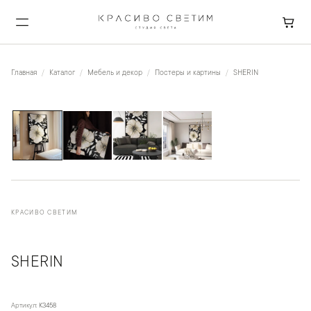
Главная
Каталог
Мебель и декор
Постеры и картины
SHERIN
1
/
4
КРАСИВО СВЕТИМ
SHERIN
Артикул:
K3458