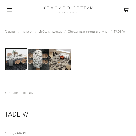
Главная
Каталог
Мебель и декор
Обеденные столы и стулья
TADE W
1
/
3
КРАСИВО СВЕТИМ
TADE W
Артикул:
H9433