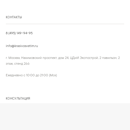
КОНТАКТЫ
8 (495) 149-94-95
info@krasivosvetim.ru
г. Москва, Нахимовский проспект, дом 24, ЦДиИ Экспострой, 2 павильон, 2
этаж, стенд 266
Ежедневно с 10:00 до 21:00 (Мск)
КОНСУЛЬТАЦИЯ
Обсудим ваш интерьер и подберём подходящий сценарий света.
Позвонить
Написать