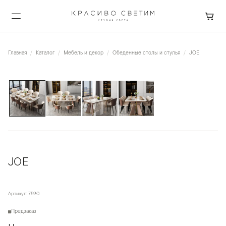
Главная
Каталог
Мебель и декор
Обеденные столы и стулья
JOE
1
/
4
JOE
Артикул:
7590
Предзаказ