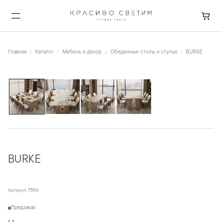
Главная
Каталог
Мебель и декор
Обеденные столы и стулья
BURKE
1
/
4
BURKE
Артикул:
7596
Предзаказ