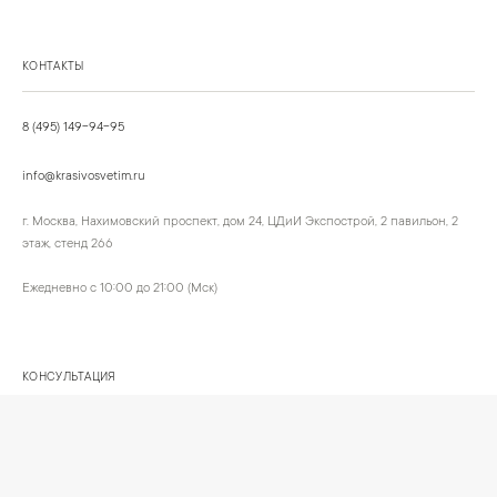
КОНТАКТЫ
8 (495) 149-94-95
info@krasivosvetim.ru
г. Москва, Нахимовский проспект, дом 24, ЦДиИ Экспострой, 2 павильон, 2
этаж, стенд 266
Ежедневно с 10:00 до 21:00 (Мск)
КОНСУЛЬТАЦИЯ
Обсудим ваш интерьер и подберём подходящий сценарий света.
Позвонить
Написать