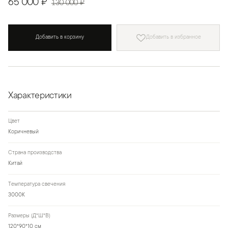
65 000 ₽
130 000 ₽
Добавить в корзину
Добавить в избранное
Характеристики
Цвет
Коричневый
Страна производства
Китай
Температура свечения
3000K
Размеры (Д*Ш*В)
120*90*10 см