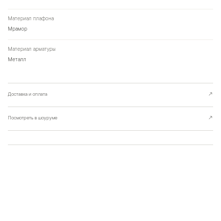
Материал плафона
Мрамор
Материал арматуры
Металл
Доставка и оплата
↗
Посмотреть в шоуруме
↗