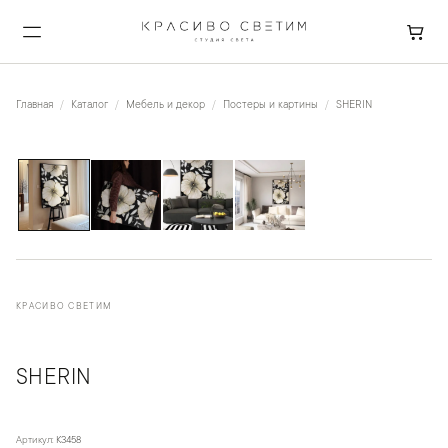
Главная
Каталог
Мебель и декор
Постеры и картины
SHERIN
1
/
4
КРАСИВО СВЕТИМ
SHERIN
Артикул:
K3458