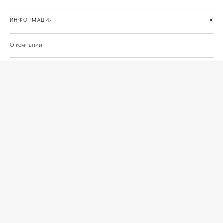
+
ИНФОРМАЦИЯ
О компании
Доставка
Сотрудничество
Шоурум на Нахимовском проспекте
Проекты и отзывы клиентов
Подберём освещение для вашего проекта
©
2026
КРАСИВО СВЕТИМ