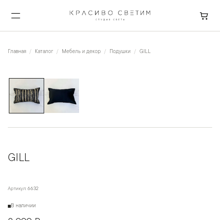
Главная
Каталог
Мебель и декор
Подушки
GILL
1
/
2
GILL
Артикул:
6632
В наличии