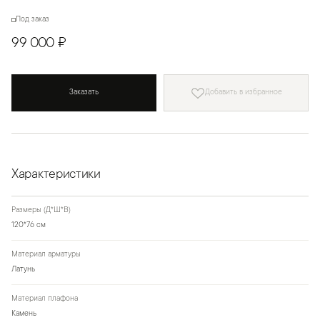
Под заказ
99 000 ₽
Заказать
Добавить в избранное
Характеристики
Размеры (Д*Ш*В)
120*76 см
Материал арматуры
Латунь
Материал плафона
Камень