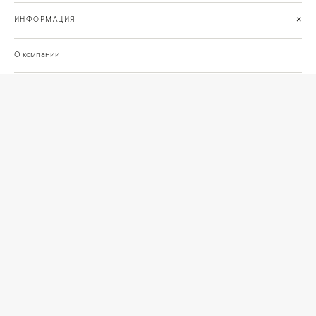
+
ИНФОРМАЦИЯ
О компании
Доставка
Сотрудничество
Шоурум на Нахимовском проспекте
Проекты и отзывы клиентов
Подберём освещение для вашего проекта
©
2026
КРАСИВО СВЕТИМ
СВЕТ ДЛЯ СОВРЕМЕННОГО ИНТЕРЬЕРА