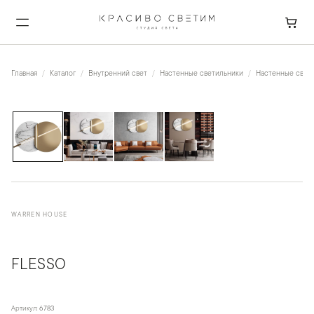
Главная
Каталог
Внутренний свет
Настенные светильники
Настенные свет
1
/
4
WARREN HOUSE
FLESSO
Артикул:
6783