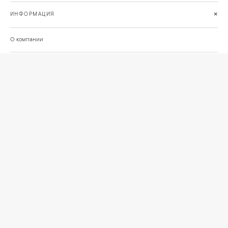
+
ИНФОРМАЦИЯ
О компании
Доставка
Сотрудничество
Шоурум на Нахимовском проспекте
Проекты и отзывы клиентов
Подберём освещение для вашего проекта
©
2026
КРАСИВО СВЕТИМ
СВЕТ ДЛЯ СОВРЕМЕННОГО ИНТЕРЬЕРА