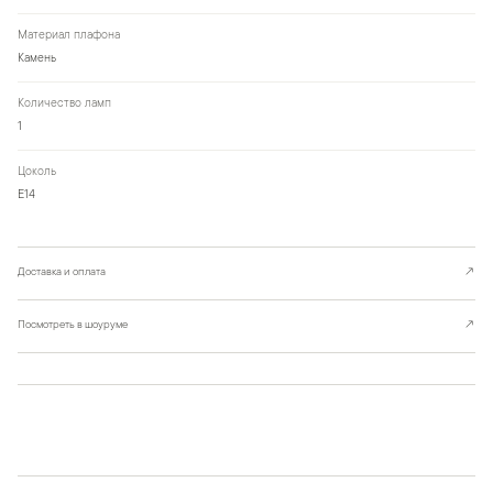
Материал плафона
Камень
Количество ламп
1
Цоколь
Е14
Доставка и оплата
↗
Посмотреть в шоуруме
↗