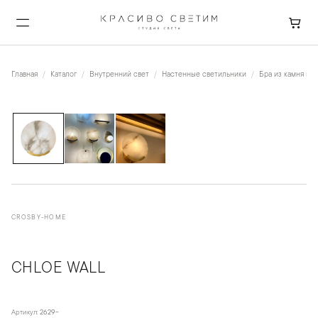
Главная
Каталог
Внутренний свет
Настенные светильники
Бра из камня и к
1
/
3
CROSBY-HOME
CHLOE WALL
Артикул:
2629-