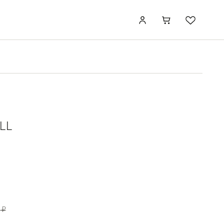
LL
 ₽