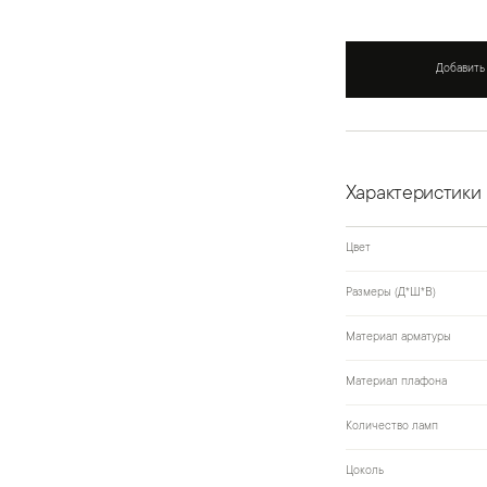
Добавить
Характеристики
Цвет
Размеры (Д*Ш*В)
Материал арматуры
Материал плафона
Количество ламп
Цоколь