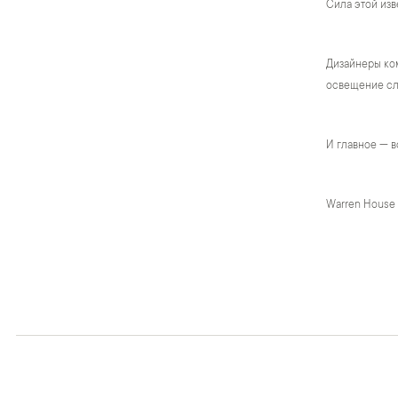
Сила этой изв
Дизайнеры ком
освещение сло
И главное — в
Warren House