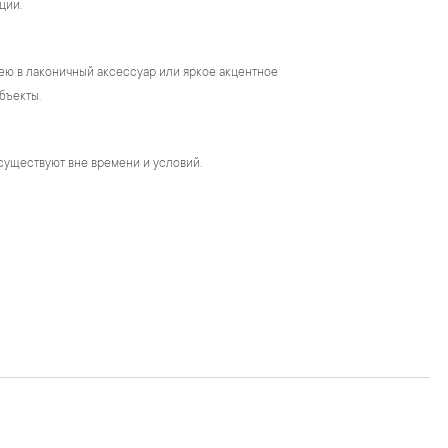
ции.
ею в лаконичный аксессуар или яркое акцентное
бъекты.
существуют вне времени и условий.