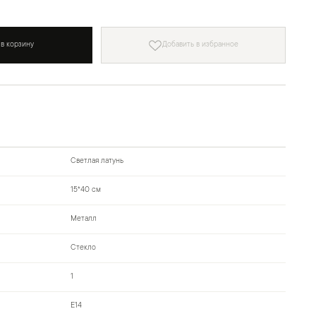
 в корзину
Добавить в избранное
Светлая латунь
15*40 см
Металл
Стекло
1
Е14