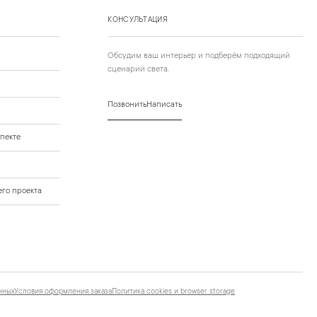
КОНСУЛЬТАЦИЯ
Обсудим ваш интерьер и подберём подходящий
сценарий света.
Позвонить
Написать
пекте
го проекта
нных
Условия оформления заказа
Политика cookies и browser storage