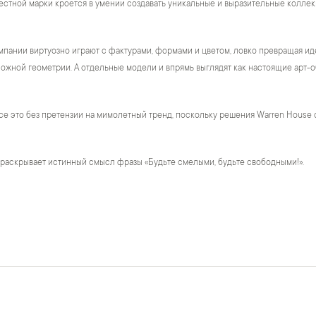
естной марки кроется в умении создавать уникальные и выразительные коллек
пании виртуозно играют с фактурами, формами и цветом, ловко превращая ид
жной геометрии. А отдельные модели и впрямь выглядят как настоящие арт-о
се это без претензии на мимолетный тренд, поскольку решения Warren House 
 раскрывает истинный смысл фразы «Будьте смелыми, будьте свободными!».