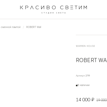
←
→
1
/
2
о сменной лампой
ROBERT Wall
WARREN HOUSE
ROBERT WA
Артикул:
2719
В наличии
14 000 ₽
19 000