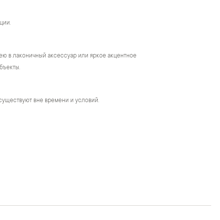
ции.
ею в лаконичный аксессуар или яркое акцентное
бъекты.
существуют вне времени и условий.