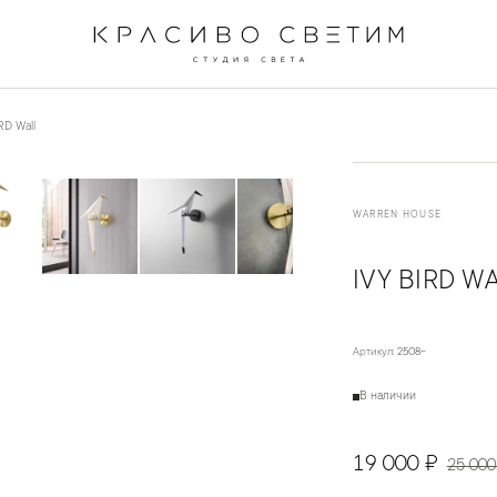
←
→
1
/
8
RD Wall
WARREN HOUSE
IVY BIRD W
Артикул:
2508-
В наличии
19 000 ₽
25 000