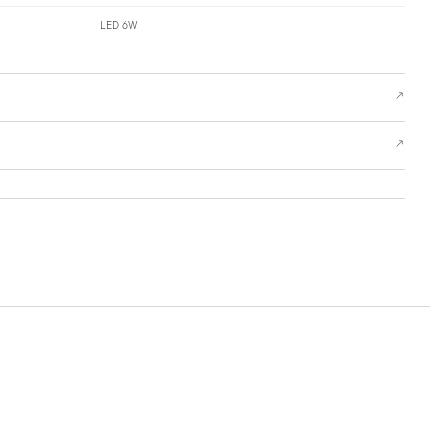
LED 6W
↗
↗