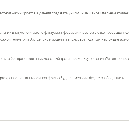
естной марки кроется в умении создавать уникальные и выразительные коллек
пании виртуозно играют с фактурами, формами и цветом, ловко превращая ид
жной геометрии. А отдельные модели и впрямь выглядят как настоящие арт-о
се это без претензии на мимолетный тренд, поскольку решения Warren House 
 раскрывает истинный смысл фразы «Будьте смелыми, будьте свободными!».