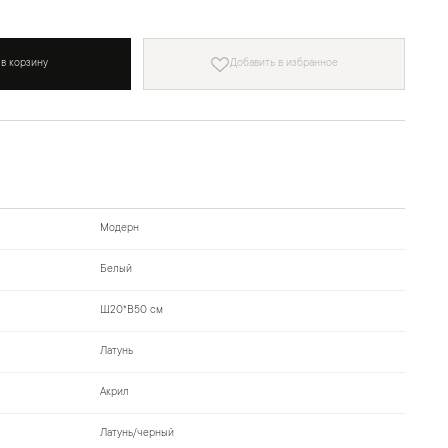
 в корзину
Добавить в избранное
Модерн
Белый
Ш20*В50 см
Латунь
Акрил
Латунь/черный